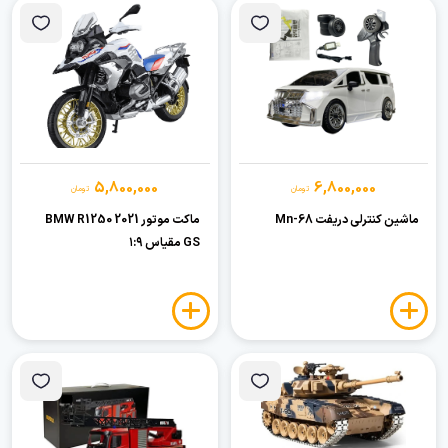
5,800,000
6,800,000
تومان
تومان
ماشین کنترلی دریفت Mn-68
ماکت موتور 2021 BMW R1250
GS مقیاس ۱:۹