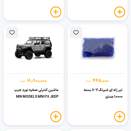
18,800,000
465,000
تومان
تومان
تیر ژله ای شبرنگ 7-8 بسته
ماشین کنترلی صخره نورد جیپ
10000 عددی
MN MODELS MN128 JEEP