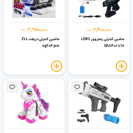
3,950,000
7,400,000
تومان
تومان
ماشین کنترلی رنجروور LDRC
ماشین کنترلی دریفت ZLL
sg204 pro
ld18401 1/18