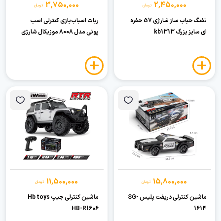
3,750,000
2,450,000
تومان
تومان
تفنگ حباب ساز شارژی 57 حفره
ربات اسباب‌بازی کنترلی اسب
ای سایز بزرگ kb1313
پونی مدل 8008 موزیکال شارژی
11,500,000
15,800,000
تومان
تومان
ماشین کنترلی دریفت پلیس SG-
ماشین کنترلی جیپ Hb toys
HB-R1606
1614