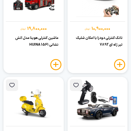
19,800,000
10,900,000
تومان
تومان
تانک کنترلی دودزا با امکان شلیک
ماشین کنترلی هوینا مدل آتش
تیر ژله ای 7892
نشانی HUINA 1561