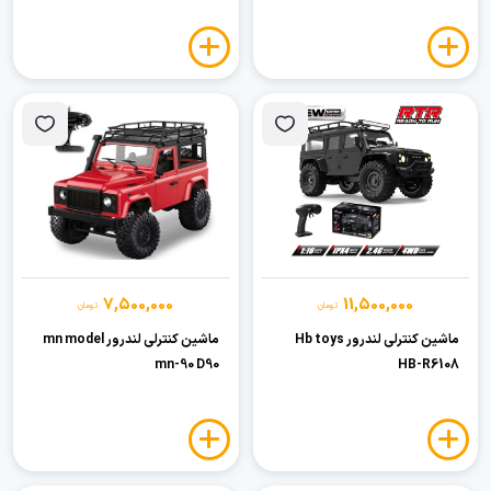
7,500,000
11,500,000
تومان
تومان
ماشین کنترلی لندرور Hb toys
ماشین کنترلی لندرور mn model
mn-90 D90
HB-R6108