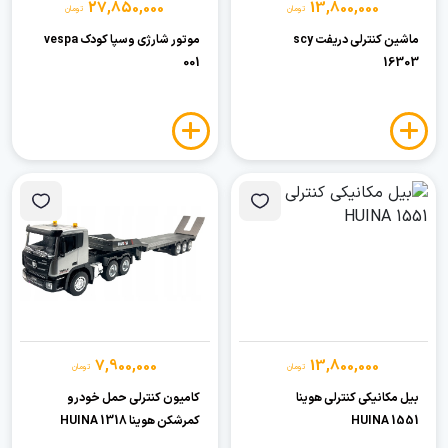
27,850,000
13,800,000
تومان
تومان
ماشین کنترلی دریفت scy
موتور شارژی وسپا کودک vespa
001
16303
7,900,000
13,800,000
تومان
تومان
بیل مکانیکی کنترلی هوینا
کامیون کنترلی حمل خودرو
HUINA 1551
کمرشکن هوینا HUINA 1318