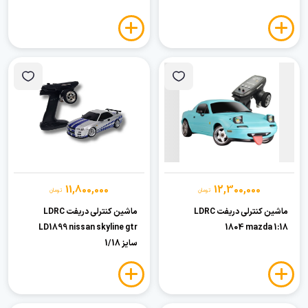
11,800,000
12,300,000
تومان
تومان
ماشین کنترلی دریفت LDRC
ماشین کنترلی دریفت LDRC
LD1899 nissan skyline gtr
1804 mazda 1:18
سایز 1/18