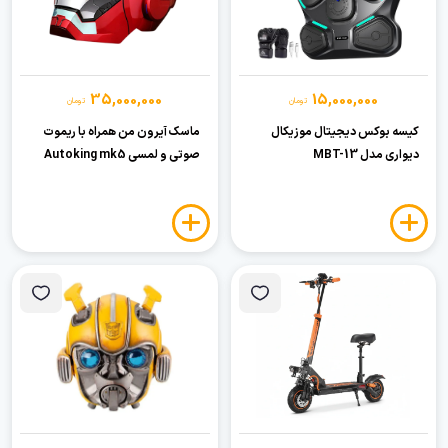
35,000,000
15,000,000
تومان
تومان
کیسه بوکس دیجیتال موزیکال
ماسک آیرون من همراه با ریموت
دیواری مدل MBT-13
صوتی و لمسی Autoking mk5