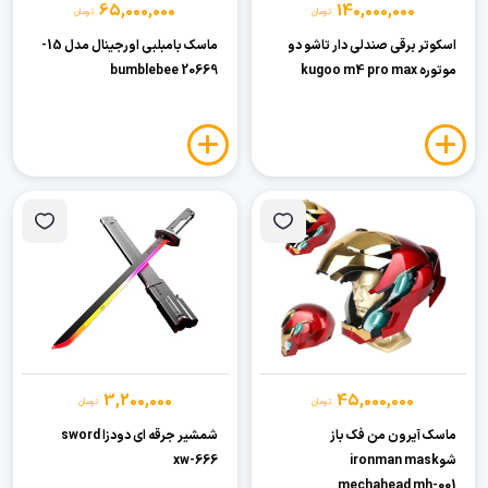
65,000,000
140,000,000
تومان
تومان
اسکوتر برقی صندلی دار تاشو دو
ماسک بامبلبی اورجینال مدل 15-
موتوره kugoo m4 pro max
20669 bumblebee
3,200,000
45,000,000
تومان
تومان
ماسک آیرون من فک باز
شمشیر جرقه ای دودزا sword
شوironman mask
xw-666
mechahead mh-001