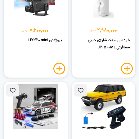
7,200,000
2,980,000
تومان
تومان
خودشور بیدت شارژی جیبی
پروژکتور HY320 mini
مسافرتی JP-500ML