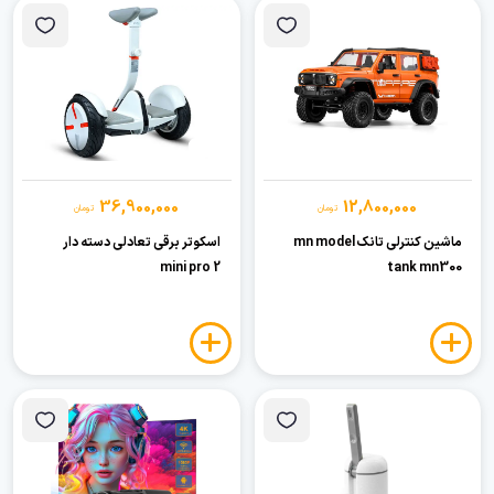
36,900,000
12,800,000
تومان
تومان
ماشین کنترلی تانک mn model
اسکوتر برقی تعادلی دسته دار
mini pro 2
tank mn300