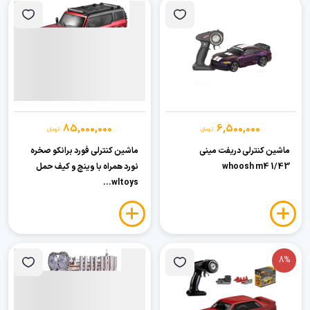
85,000,000
6,500,000
تومان
تومان
ماشین کنترلی دریفت مینی
ماشین کنترلی فورد برانکو صخره
whoosh m4 1/43
نورد همراه با وینچ و کیف حمل
wltoys...
8%