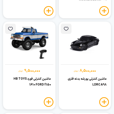
9,500,000
8,500,000
تومان
تومان
ماشین کنترلی پورشه بدنه فلزی
ماشین کنترلی فورد HB TOYS
1610 FORD f150
LDRC A98