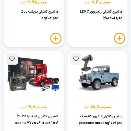
3,950,000
7,400,000
تومان
تومان
ماشین کنترلی رنجروور LDRC
ماشین کنترلی دریفت ZLL
sg204 pro
ld18401 1/18
19,800,000
15,500,000
تومان
تومان
ماشین کنترلی لندرور کلاسیک
کامیون کنترلی اسکانیا huina
scania 770 s v8 truck 1501
pinecone mode sg1009 pro