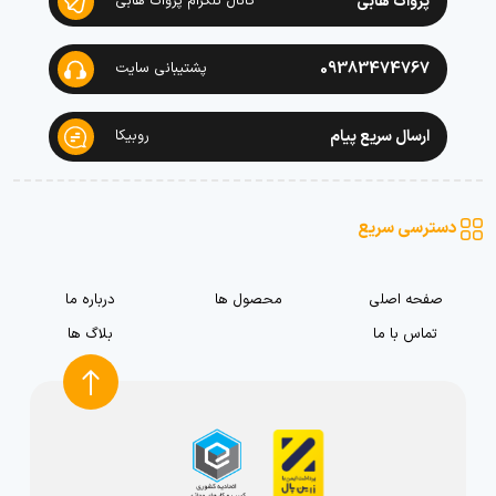
پژواک هابی
کانال تلگرام پژواک هابی
09383474767
پشتیبانی سایت
ارسال سریع پیام
روبیکا
دسترسی سریع
صفحه اصلی
محصول ها
درباره ما
تماس با ما
بلاگ ها