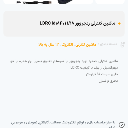
ماشین کنترلی رنجروور LDRC ld18401 1/18
,
,
دسته بندی :
ماشین کنترلی
الکتریک
۱۲ سال به بالا
ماشین کنترلی صخره نورد رنجروور با سیستم تعلیق بسیار نرم همراه با دو
باطری و شارژر
با احترام اسباب بازی و لوازم الکترونیک ضمانت, گارانتی, تعویض و مرجوعی
ندارد.