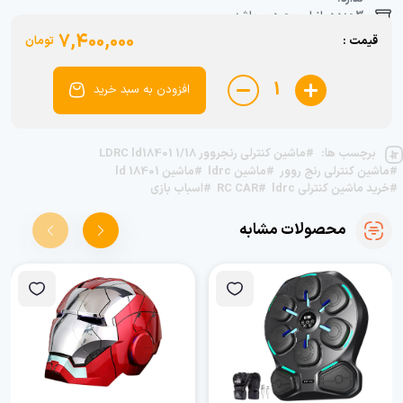
3 عدد در انبار موجود می‌باشد.
7,400,000
قیمت :
تومان
1
افزودن به سبد خرید
برچسب ها:
#ماشین کنترلی رنجروور LDRC ld18401 1/18
#ماشین کنترلی رنج روور
#ماشین ldrc
#ماشین ld 18401
#خرید ماشین کنترلی ldrc
#RC CAR
#اسباب بازی
محصولات مشابه