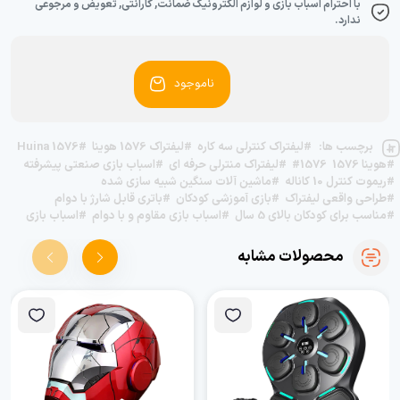
با احترام اسباب بازی و لوازم الکترونیک ضمانت, گارانتی, تعویض و مرجوعی
ندارد.
ناموجود
برچسب ها:
#لیفتراک کنترلی سه کاره
#لیفتراک 1576 هوینا
#Huina 1576
#هوینا 1576
#1576
#لیفتراک منترلی حرفه ای
#اسباب بازی صنعتی پیشرفته
#ریموت کنترل 10 کاناله
#ماشین آلات سنگین شبیه سازی شده
#طراحی واقعی لیفتراک
#بازی آموزشی کودکان
#باتری قابل شارژ با دوام
#مناسب برای کودکان بالای 5 سال
#اسباب بازی مقاوم و با دوام
#اسباب بازی
محصولات مشابه