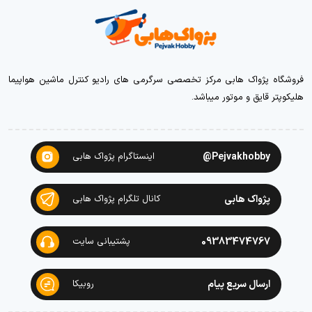
فروشگاه پژواک هابی مرکز تخصصی سرگرمی های رادیو کنترل ماشین هواپیما
هلیکوپتر قایق و موتور میباشد.
Pejvakhobby@
اینستاگرام پژواک هابی
پژواک هابی
کانال تلگرام پژواک هابی
09383474767
پشتیبانی سایت
ارسال سریع پیام
روبیکا