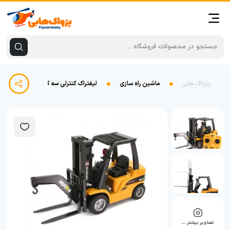
پژواک هابی
ماشین راه سازی
لیفتراک کنترلی سه کاره هوینا Huina 1576 با کفی فلزی
تصاویر بیشتر …