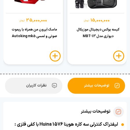
35,000,000
15,000,000
تومان
تومان
کیسه بوکس دیجیتال موزیکال
ماسک آیرون من همراه با ریموت
دیواری مدل MBT-13
صوتی و لمسی Autoking mk5
توضیحات بیشتر
نظرات کاربران
توضیحات بیشتر
لیفتراک کنترلی سه کاره هوینا Huina 1576 با کفی فلزی :