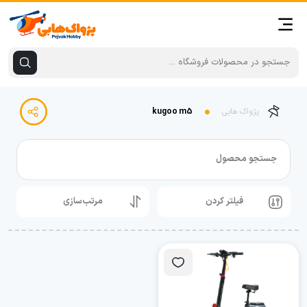
پژواک هابی
kugoo m5
جستجو محصول
فیلتر کردن
مرتب‌سازی