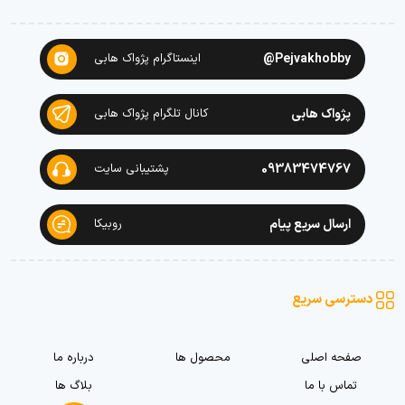
Pejvakhobby@
اینستاگرام پژواک هابی
پژواک هابی
کانال تلگرام پژواک هابی
09383474767
پشتیبانی سایت
ارسال سریع پیام
روبیکا
دسترسی سریع
صفحه اصلی
محصول ها
درباره ما
تماس با ما
بلاگ ها