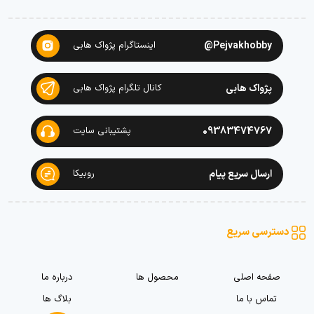
Pejvakhobby@
اینستاگرام پژواک هابی
پژواک هابی
کانال تلگرام پژواک هابی
09383474767
پشتیبانی سایت
ارسال سریع پیام
روبیکا
دسترسی سریع
صفحه اصلی
محصول ها
درباره ما
تماس با ما
بلاگ ها