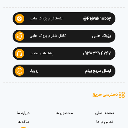
Pejvakhobby@
اینستاگرام پژواک هابی
پژواک هابی
کانال تلگرام پژواک هابی
09383474767
پشتیبانی سایت
ارسال سریع پیام
روبیکا
دسترسی سریع
صفحه اصلی
محصول ها
درباره ما
تماس با ما
بلاگ ها