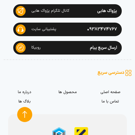
پژواک هابی
کانال تلگرام پژواک هابی
09383474767
پشتیبانی سایت
ارسال سریع پیام
روبیکا
دسترسی سریع
صفحه اصلی
محصول ها
درباره ما
تماس با ما
بلاگ ها