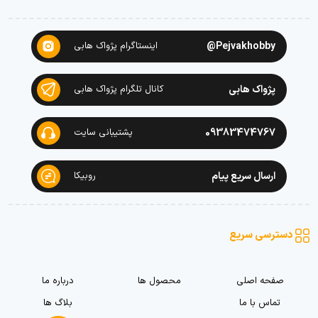
Pejvakhobby@
اینستاگرام پژواک هابی
پژواک هابی
کانال تلگرام پژواک هابی
09383474767
پشتیبانی سایت
ارسال سریع پیام
روبیکا
دسترسی سریع
صفحه اصلی
محصول ها
درباره ما
تماس با ما
بلاگ ها