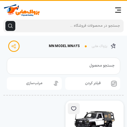
پژواک هابی
MN MODEL MN82S
جستجو محصول
فیلتر کردن
مرتب‌سازی