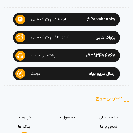
Pejvakhobby@
اینستاگرام پژواک هابی
پژواک هابی
کانال تلگرام پژواک هابی
09383474767
پشتیبانی سایت
ارسال سریع پیام
روبیکا
دسترسی سریع
صفحه اصلی
محصول ها
درباره ما
تماس با ما
بلاگ ها