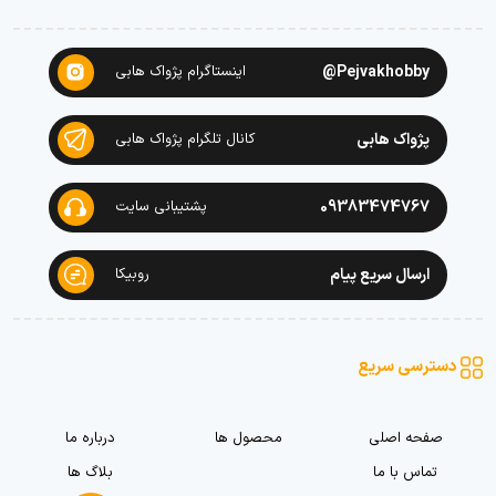
Pejvakhobby@
اینستاگرام پژواک هابی
پژواک هابی
کانال تلگرام پژواک هابی
09383474767
پشتیبانی سایت
ارسال سریع پیام
روبیکا
دسترسی سریع
صفحه اصلی
محصول ها
درباره ما
تماس با ما
بلاگ ها