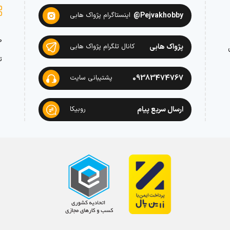
Pejvakhobby@
اینستاگرام پژواک هابی
ص
پژواک هابی
کانال تلگرام پژواک هابی
ت
09383474767
پشتیبانی سایت
ارسال سریع پیام
روبیکا