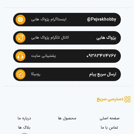
Pejvakhobby@
اینستاگرام پژواک هابی
پژواک هابی
کانال تلگرام پژواک هابی
09383474767
پشتیبانی سایت
ارسال سریع پیام
روبیکا
دسترسی سریع
صفحه اصلی
محصول ها
درباره ما
تماس با ما
بلاگ ها