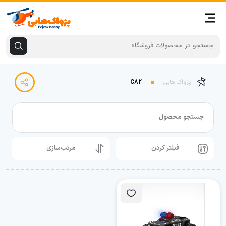
پژواک هابی
C82
جستجو محصول
فیلتر کردن
مرتب‌سازی