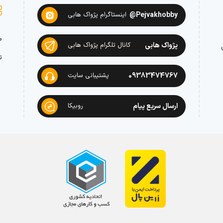
Pejvakhobby@
اینستاگرام پژواک هابی
ص
پژواک هابی
کانال تلگرام پژواک هابی
ت
09383474767
پشتیبانی سایت
ارسال سریع پیام
روبیکا