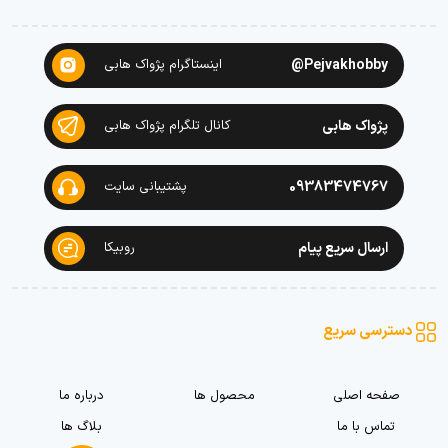
Pejvakhobby@
اینستاگرام پژواک هابی
پژواک هابی
کانال تلگرام پژواک هابی
09383474767
پشتیبانی سایت
ارسال سریع پیام
روبیکا
دسترسی سریع
صفحه اصلی
محصول ها
درباره ما
تماس با ما
بلاگ ها