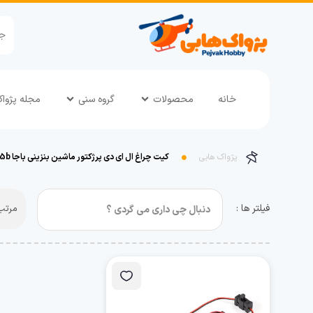
خانه
محصولات
گروه سنی
مجله پژوا
پژواک هابی
کیت چراغ ال ای دی پرژکتور ماشین بنزینی باجا baja 5b
فیلتر ها :
مرتب 