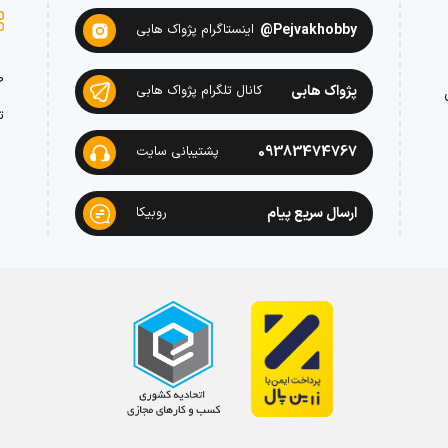
Pejvakhobby@
اینستاگرام پژواک هابی
ص
پژواک هابی
کانال تلگرام پژواک هابی
ت
09383474767
پشتیبانی سایت
ارسال سریع پیام
روبیکا