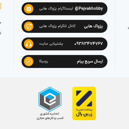
Pejvakhobby@
اینستاگرام پژواک هابی
ص
پژواک هابی
کانال تلگرام پژواک هابی
ت
09383474767
پشتیبانی سایت
ارسال سریع پیام
روبیکا