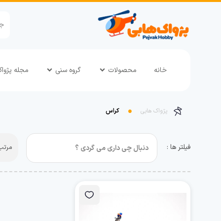
خانه
محصولات
گروه سنی
مجله پژوا
پژواک هابی
کراس
فیلتر ها :
مرتب 