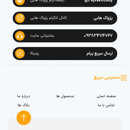
Pejvakhobby@
اینستاگرام پژواک هابی
پژواک هابی
کانال تلگرام پژواک هابی
09383474767
پشتیبانی سایت
ارسال سریع پیام
روبیکا
دسترسی سریع
صفحه اصلی
محصول ها
درباره ما
تماس با ما
بلاگ ها