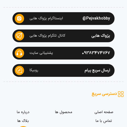
Pejvakhobby@
اینستاگرام پژواک هابی
پژواک هابی
کانال تلگرام پژواک هابی
09383474767
پشتیبانی سایت
ارسال سریع پیام
روبیکا
دسترسی سریع
صفحه اصلی
محصول ها
درباره ما
تماس با ما
بلاگ ها