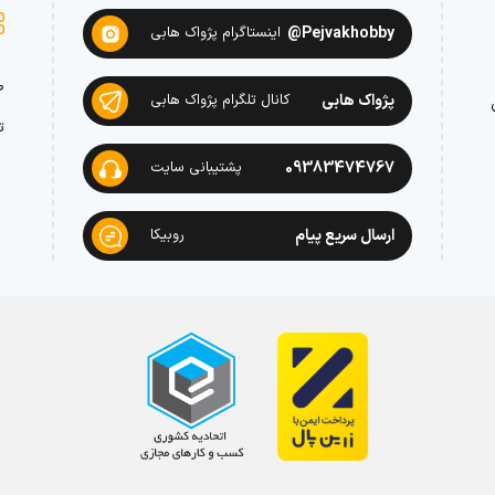
Pejvakhobby@
اینستاگرام پژواک هابی
ص
پژواک هابی
کانال تلگرام پژواک هابی
ت
09383474767
پشتیبانی سایت
ارسال سریع پیام
روبیکا