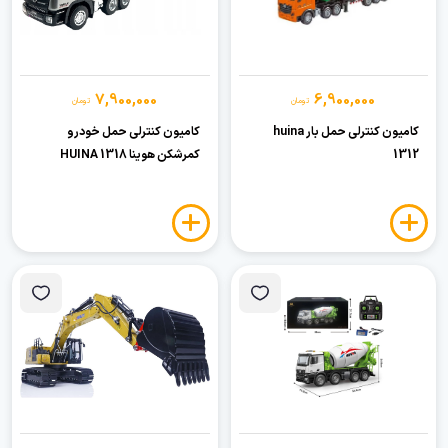
7,900,000
6,900,000
تومان
تومان
کامیون کنترلی حمل بار huina
کامیون کنترلی حمل خودرو
1312
کمرشکن هوینا HUINA 1318