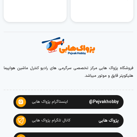
فروشگاه پژواک هابی مرکز تخصصی سرگرمی های رادیو کنترل ماشین هواپیما
هلیکوپتر قایق و موتور میباشد.
Pejvakhobby@
اینستاگرام پژواک هابی
پژواک هابی
کانال تلگرام پژواک هابی