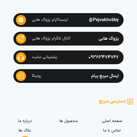
Pejvakhobby@
اینستاگرام پژواک هابی
پژواک هابی
کانال تلگرام پژواک هابی
09383474767
پشتیبانی سایت
ارسال سریع پیام
روبیکا
دسترسی سریع
صفحه اصلی
محصول ها
درباره ما
تماس با ما
بلاگ ها