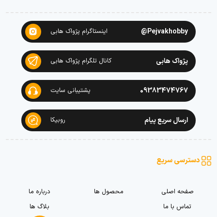
Pejvakhobby@
اینستاگرام پژواک هابی
پژواک هابی
کانال تلگرام پژواک هابی
09383474767
پشتیبانی سایت
ارسال سریع پیام
روبیکا
دسترسی سریع
صفحه اصلی
محصول ها
درباره ما
تماس با ما
بلاگ ها