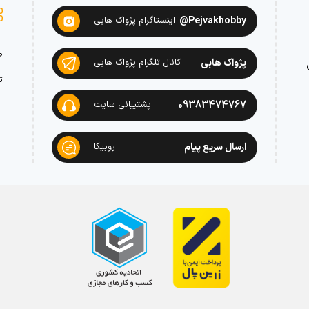
Pejvakhobby@
اینستاگرام پژواک هابی
ص
پژواک هابی
کانال تلگرام پژواک هابی
ت
09383474767
پشتیبانی سایت
ارسال سریع پیام
روبیکا