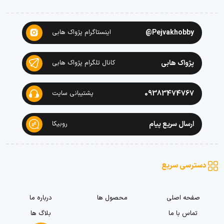
Pejvakhobby@
اینستاگرام پژواک هابی
پژواک هابی
کانال تلگرام پژواک هابی
09383474767
پشتیبانی سایت
ارسال سریع پیام
روبیکا
دسترسی سریع
صفحه اصلی
محصول ها
درباره ما
تماس با ما
بلاگ ها