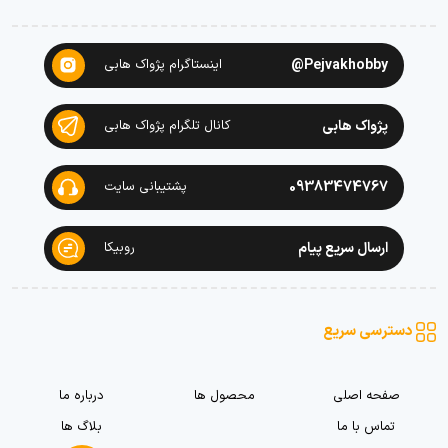
Pejvakhobby@
اینستاگرام پژواک هابی
پژواک هابی
کانال تلگرام پژواک هابی
09383474767
پشتیبانی سایت
ارسال سریع پیام
روبیکا
دسترسی سریع
صفحه اصلی
محصول ها
درباره ما
تماس با ما
بلاگ ها