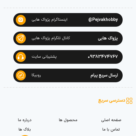
Pejvakhobby@
اینستاگرام پژواک هابی
پژواک هابی
کانال تلگرام پژواک هابی
09383474767
پشتیبانی سایت
ارسال سریع پیام
روبیکا
دسترسی سریع
صفحه اصلی
محصول ها
درباره ما
تماس با ما
بلاگ ها