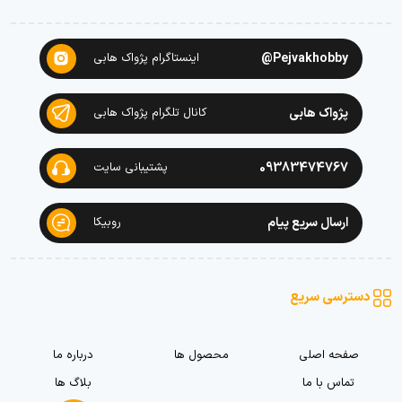
Pejvakhobby@
اینستاگرام پژواک هابی
پژواک هابی
کانال تلگرام پژواک هابی
09383474767
پشتیبانی سایت
ارسال سریع پیام
روبیکا
دسترسی سریع
صفحه اصلی
محصول ها
درباره ما
تماس با ما
بلاگ ها