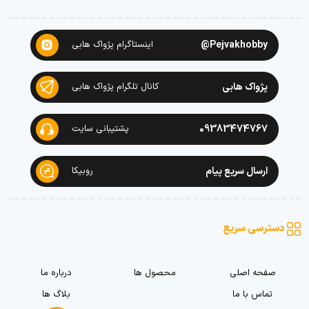
Pejvakhobby@
اینستاگرام پژواک هابی
پژواک هابی
کانال تلگرام پژواک هابی
09383474767
پشتیبانی سایت
ارسال سریع پیام
روبیکا
دسترسی سریع
صفحه اصلی
محصول ها
درباره ما
تماس با ما
بلاگ ها