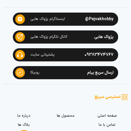
Pejvakhobby@
اینستاگرام پژواک هابی
پژواک هابی
کانال تلگرام پژواک هابی
09383474767
پشتیبانی سایت
ارسال سریع پیام
روبیکا
دسترسی سریع
صفحه اصلی
محصول ها
درباره ما
تماس با ما
بلاگ ها