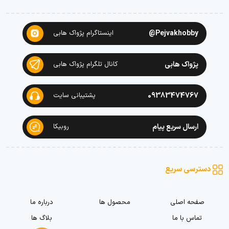
Pejvakhobby@
اینستاگرام پژواک هابی
پژواک هابی
کانال تلگرام پژواک هابی
09383474767
پشتیبانی سایت
ارسال سریع پیام
روبیکا
دسترسی سریع
صفحه اصلی
محصول ها
درباره ما
تماس با ما
بلاگ ها