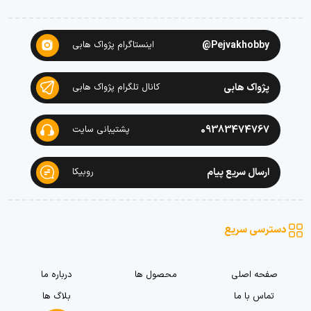
Pejvakhobby@
اینستاگرام پژواک هابی
پژواک هابی
کانال تلگرام پژواک هابی
09383474767
پشتیبانی سایت
ارسال سریع پیام
روبیکا
دسترسی سریع
صفحه اصلی
محصول ها
درباره ما
تماس با ما
بلاگ ها