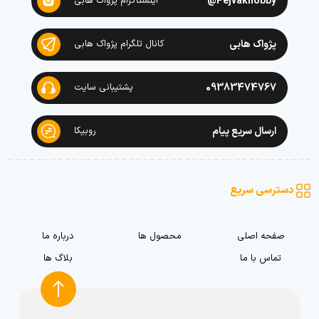
Pejvakhobby@
اینستاگرام پژواک هابی
پژواک هابی
کانال تلگرام پژواک هابی
09383474767
پشتیبانی سایت
ارسال سریع پیام
روبیکا
دسترسی سریع
صفحه اصلی
محصول ها
درباره ما
تماس با ما
بلاگ ها