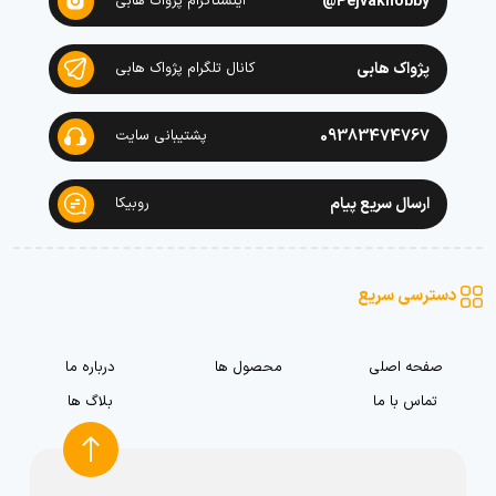
Pejvakhobby@
اینستاگرام پژواک هابی
پژواک هابی
کانال تلگرام پژواک هابی
09383474767
پشتیبانی سایت
ارسال سریع پیام
روبیکا
دسترسی سریع
صفحه اصلی
محصول ها
درباره ما
تماس با ما
بلاگ ها