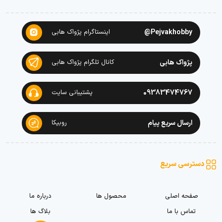
Pejvakhobby@
اینستاگرام پژواک هابی
پژواک هابی
کانال تلگرام پژواک هابی
09383474767
پشتیبانی سایت
ارسال سریع پیام
روبیکا
دسترسی سریع
صفحه اصلی
محصول ها
درباره ما
تماس با ما
بلاگ ها