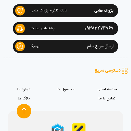
پژواک هابی
کانال تلگرام پژواک هابی
09383474767
پشتیبانی سایت
ارسال سریع پیام
روبیکا
دسترسی سریع
صفحه اصلی
محصول ها
درباره ما
تماس با ما
بلاگ ها