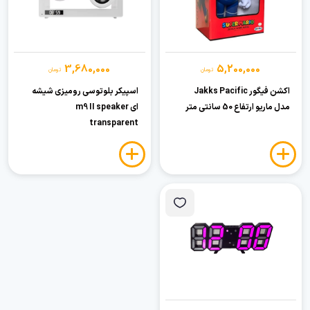
3,680,000
5,200,000
تومان
تومان
اکشن فیگور Jakks Pacific
اسپیکر بلوتوسی رومیزی شیشه
مدل ماریو ارتفاع 50 سانتی متر
ای m9 II speaker
transparent