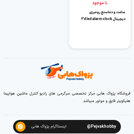
نا موجود
ساعت و دماسنج رومیزی
دیجیتال 3d led alarm clock
فروشگاه پژواک هابی مرکز تخصصی سرگرمی های رادیو کنترل ماشین هواپیما
هلیکوپتر قایق و موتور میباشد.
Pejvakhobby@
اینستاگرام پژواک هابی