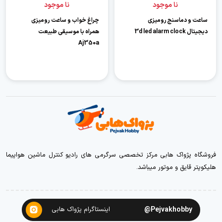
نا موجود
نا موجود
ساعت و دماسنج رومیزی
چراغ خواب و ساعت رومیزی
دیجیتال 3d led alarm clock
همراه با موسیقی طبیعت
Aj350a
فروشگاه پژواک هابی مرکز تخصصی سرگرمی های رادیو کنترل ماشین هواپیما
هلیکوپتر قایق و موتور میباشد.
Pejvakhobby@
اینستاگرام پژواک هابی