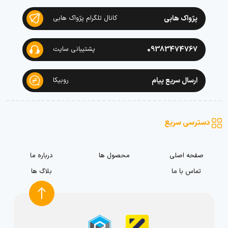
پژواک هابی
کانال تلگرام پژواک هابی
09383474767
پشتیبانی سایت
ارسال سریع پیام
روبیکا
دسترسی سریع
صفحه اصلی
محصول ها
درباره ما
تماس با ما
بلاگ ها