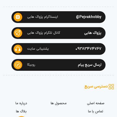
Pejvakhobby@
اینستاگرام پژواک هابی
پژواک هابی
کانال تلگرام پژواک هابی
09383474767
پشتیبانی سایت
ارسال سریع پیام
روبیکا
دسترسی سریع
صفحه اصلی
محصول ها
درباره ما
تماس با ما
بلاگ ها