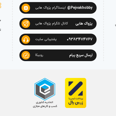
Pejvakhobby@
اینستاگرام پژواک هابی
ص
پژواک هابی
کانال تلگرام پژواک هابی
ت
09383474767
پشتیبانی سایت
ارسال سریع پیام
روبیکا