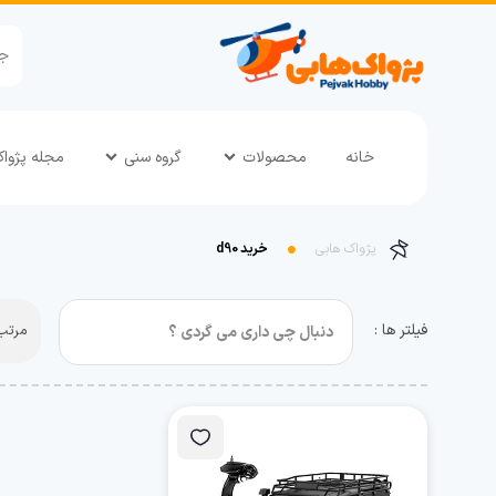
خانه
محصولات
گروه سنی
مجله پژوا
پژواک هابی
خرید d90
فیلتر ها :
مرتب 