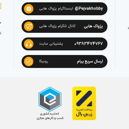
Pejvakhobby@
اینستاگرام پژواک هابی
ص
پژواک هابی
کانال تلگرام پژواک هابی
ت
09383474767
پشتیبانی سایت
ارسال سریع پیام
روبیکا