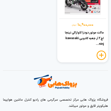
10,900,000
تومان
ماکت موتور دودزا کاوازاکی نینجا
اچ 2 آر جعبه کادویی kawasaki
ninj...
فروشگاه پژواک هابی مرکز تخصصی سرگرمی های رادیو کنترل ماشین هواپیما
هلیکوپتر قایق و موتور میباشد.