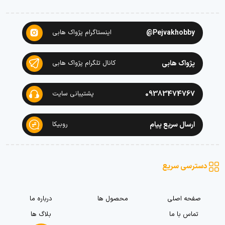
Pejvakhobby@
اینستاگرام پژواک هابی
پژواک هابی
کانال تلگرام پژواک هابی
09383474767
پشتیبانی سایت
ارسال سریع پیام
روبیکا
دسترسی سریع
صفحه اصلی
محصول ها
درباره ما
تماس با ما
بلاگ ها