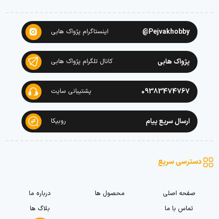
Pejvakhobby@
اینستاگرام پژواک هابی
پژواک هابی
کانال تلگرام پژواک هابی
09383474767
پشتیبانی سایت
ارسال سریع پیام
روبیکا
دسترسی سریع
صفحه اصلی
محصول ها
درباره ما
تماس با ما
بلاگ ها