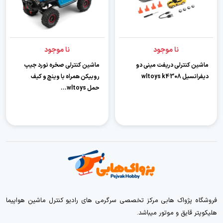
نا موجود
نا موجود
ماشین کنترلی دریفت مینی دو
ماشین کنترلی صخره نورد جیپ
دیفرانسیل wltoys k4308
روبیکن همراه با وینچ و کیف
حمل wltoys...
فروشگاه پژواک هابی مرکز تخصصی سرگرمی های رادیو کنترل ماشین هواپیما
هلیکوپتر قایق و موتور میباشد.