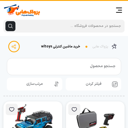
پژواک هابی
خرید ماشین کنترلی wltoys
جستجو محصول
فیلتر کردن
مرتب‌سازی