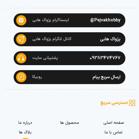
Pejvakhobby@
اینستاگرام پژواک هابی
پژواک هابی
کانال تلگرام پژواک هابی
09383474767
پشتیبانی سایت
ارسال سریع پیام
روبیکا
دسترسی سریع
صفحه اصلی
محصول ها
درباره ما
تماس با ما
بلاگ ها