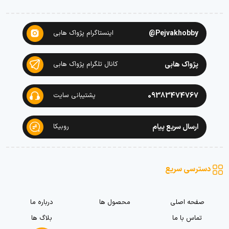
Pejvakhobby@
اینستاگرام پژواک هابی
پژواک هابی
کانال تلگرام پژواک هابی
09383474767
پشتیبانی سایت
ارسال سریع پیام
روبیکا
دسترسی سریع
صفحه اصلی
محصول ها
درباره ما
تماس با ما
بلاگ ها