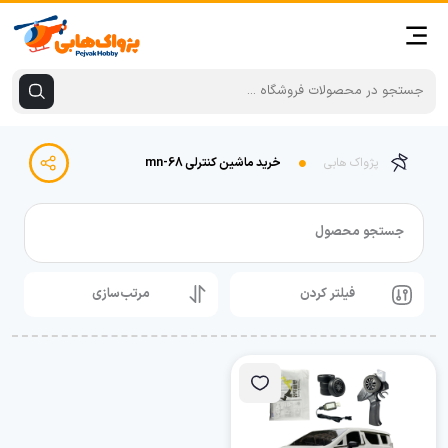
پژواک هابی
خرید ماشین کنترلی mn-68
جستجو محصول
فیلتر کردن
مرتب‌سازی