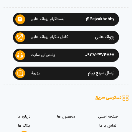
Pejvakhobby@
اینستاگرام پژواک هابی
پژواک هابی
کانال تلگرام پژواک هابی
09383474767
پشتیبانی سایت
ارسال سریع پیام
روبیکا
دسترسی سریع
صفحه اصلی
محصول ها
درباره ما
تماس با ما
بلاگ ها