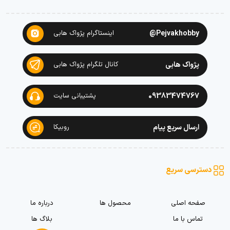
Pejvakhobby@
اینستاگرام پژواک هابی
پژواک هابی
کانال تلگرام پژواک هابی
09383474767
پشتیبانی سایت
ارسال سریع پیام
روبیکا
دسترسی سریع
صفحه اصلی
محصول ها
درباره ما
تماس با ما
بلاگ ها