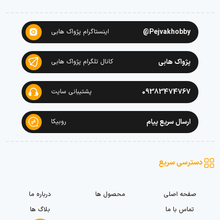
Pejvakhobby@
اینستاگرام پژواک هابی
پژواک هابی
کانال تلگرام پژواک هابی
09383474767
پشتیبانی سایت
ارسال سریع پیام
روبیکا
دسترسی سریع
صفحه اصلی
محصول ها
درباره ما
تماس با ما
بلاگ ها