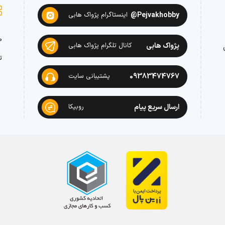
Pejvakhobby@
اینستاگرام پژواک هابی
ص
پژواک هابی
کانال تلگرام پژواک هابی
ت
09383474767
پشتیبانی سایت
ارسال سریع پیام
روبیکا