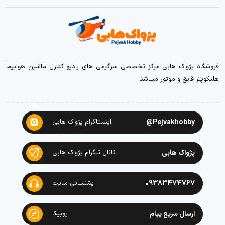
فروشگاه پژواک هابی مرکز تخصصی سرگرمی های رادیو کنترل ماشین هواپیما
هلیکوپتر قایق و موتور میباشد.
Pejvakhobby@
اینستاگرام پژواک هابی
پژواک هابی
کانال تلگرام پژواک هابی
09383474767
پشتیبانی سایت
ارسال سریع پیام
روبیکا