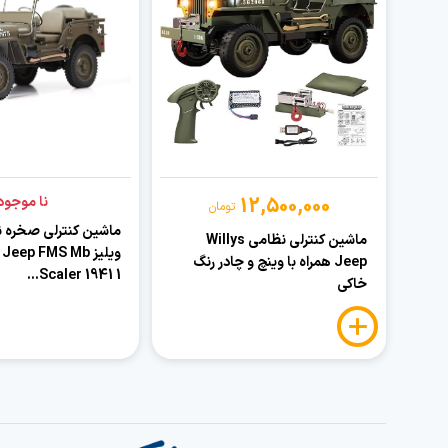
12,500,000
نا موجود
تومان
ماشین کنترلی صخره 
ماشین کنترلی نظامی Willys
ویلیز Jeep FMS Mb
Jeep همراه با وینچ و چادر رنگ
Scaler 1941 1...
خاکی