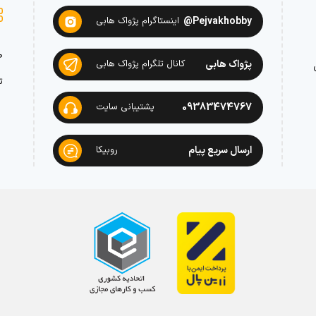
Pejvakhobby@
اینستاگرام پژواک هابی
ص
پژواک هابی
کانال تلگرام پژواک هابی
ت
09383474767
پشتیبانی سایت
ارسال سریع پیام
روبیکا